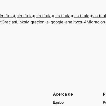
in título)
(sin título)
(sin título)
(sin título)
(sin título)
(sin títu
t
Gracias
Links
Migracion-a-google-analitycs-4
Migracion
Acerca de
P
Equipo
Po